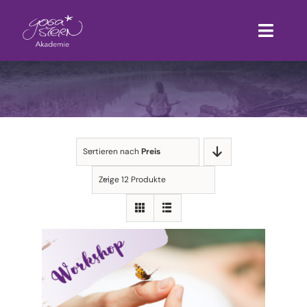
Zum
Inhalt
Toggl
springen
Navig
Yoga-Ausbildungen
Weiterbildungen
Sortieren nach
Preis
Termine
Zeige 12 Produkte
Videokurse & Workshops
Suche
nach: