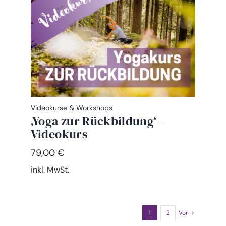
Videokurse & Workshops
‚Yoga zur Rückbildung‘ –
Videokurs
79,00
€
inkl. MwSt.
1
2
Vor