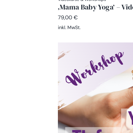
‚Mama Baby Yoga‘ – Vi
79,00
€
inkl. MwSt.